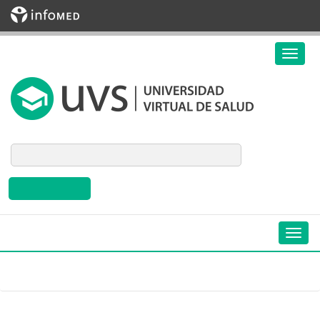
Biblioteca Virtual en Salud de Cuba
Inicio
»
Eventos
»
País
»
Argentina
»
LinuxMed 2005
Eventos