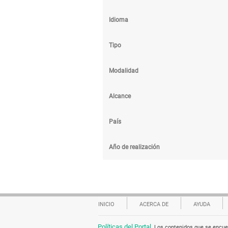
Idioma
Tipo
Modalidad
Alcance
País
Año de realización
INICIO
ACERCA DE
AYUDA
Políticas del Portal.
Los contenidos que se encue