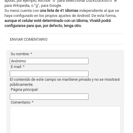
apodo; por ejemplo, escribir “d” para seleccionar DuckDuckGo o “w”
para Wikipedia, o “g”, para Google.
Su menú cuenta con
una lista de 41 idiomas
independiente al que se
haya configurado en los propios ajustes de Android. De esta forma,
aunque el celular esté determinado con un idioma, Vivaldi podrá
configurarse para que, por defecto, tenga otro
.
ENVIAR COMENTARIO
Su nombre:
*
E-mail:
*
El contenido de este campo se mantiene privado y no se mostrará
públicamente.
Página principal:
Comentario:
*