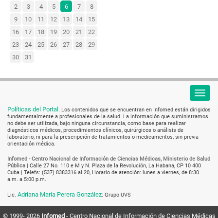
2
3
4
5
6
7
8
9
10
11
12
13
14
15
16
17
18
19
20
21
22
23
24
25
26
27
28
29
30
31
Políticas del Portal.
Los contenidos que se encuentran en Infomed están dirigidos
fundamentalmente a profesionales de la salud. La información que suministramos
no debe ser utilizada, bajo ninguna circunstancia, como base para realizar
diagnósticos médicos, procedimientos clínicos, quirúrgicos o análisis de
laboratorio, ni para la prescripción de tratamientos o medicamentos, sin previa
orientación médica.
Infomed - Centro Nacional de Información de Ciencias Médicas, Ministerio de Salud
Pública
|
Calle 27 No. 110 e M y N. Plaza de la Revolución, La Habana, CP 10 400
Cuba
| Telefs: (537) 8383316 al 20, Horario de atención: lunes a viernes, de 8:30
a.m. a 5:00 p.m.
Adriana María Perera González
Lic.
: Grupo UVS
© 1999-
2026
Infomed
- Centro Nacional de Información de Ciencias Médicas