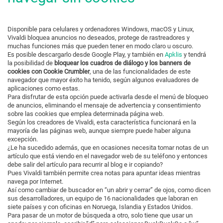
Disponible para celulares y ordenadores Windows, macOS y Linux,
Vivaldi bloquea anuncios no deseados, protege de rastreadores y
muchas funciones más que pueden tener en modo claro u oscuro.
Es posible descargarlo desde Google Play, y también en
Apklis
y tendrá
la posibilidad de
bloquear los cuadros de diálogo y los banners de
cookies con Cookie Crumbler
, una de las funcionalidades de este
navegador que mayor éxito ha tenido, según algunos evaluadores de
aplicaciones como estas.
Para disfrutar de esta opción puede activarla desde el menú de bloqueo
de anuncios, eliminando el mensaje de advertencia y consentimiento
sobre las cookies que emplea determinada página web.
Según los creadores de Vivaldi, esta característica funcionará en la
mayoría de las páginas web, aunque siempre puede haber alguna
excepción.
¿Le ha sucedido además, que en ocasiones necesita tomar notas de un
artículo que está viendo en el navegador web de su teléfono y entonces
debe salir del artículo para recurrir al blog e ir copiando?
Pues Vivaldi también permite crea notas para apuntar ideas mientras
navega por Internet.
Así como cambiar de buscador en “un abrir y cerrar” de ojos, como dicen
sus desarrolladores, un equipo de 16 nacionalidades que laboran en
siete países y con oficinas en Noruega, Islandia y Estados Unidos.
Para pasar de un motor de búsqueda a otro, solo tiene que usar un